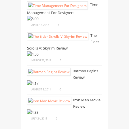
Time
Management For Designers
APRIL 12, 2012
3
The
Elder
Scrolls V: Skyrim Review
MARCH 23, 2012
0
Batman Begins
Review
AUGUST 5, 2011
0
Iron Man Movie
Review
JULY 24, 2011
0