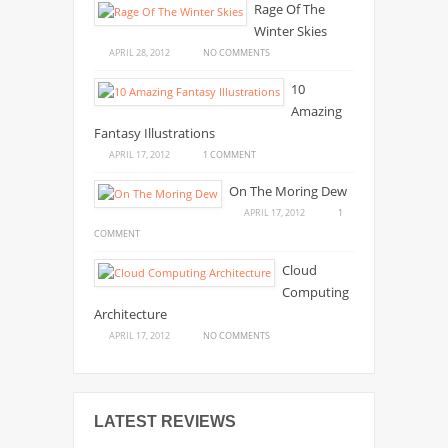
Rage Of The
CALL
Winter Skies
ON
APRIL 28, 2012
NO COMMENTS
RAGE
10
OF
Amazing
THE
Fantasy Illustrations
WINTER
SKIES
ON
APRIL 17, 2012
1 COMMENT
10
On The Moring Dew
AMAZING
APRIL 17, 2012
1
FANTASY
ON
COMMENT
ILLUSTRATIONS
ON
Cloud
THE
Computing
MORING
Architecture
DEW
ON
APRIL 17, 2012
NO COMMENTS
CLOUD
COMPUTING
ARCHITECTURE
LATEST REVIEWS